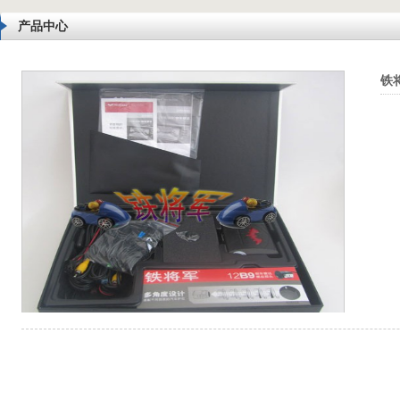
产品中心
铁