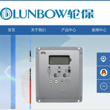
首页
关于我们
产品中心
新闻中心
联系我
们
在线咨
询