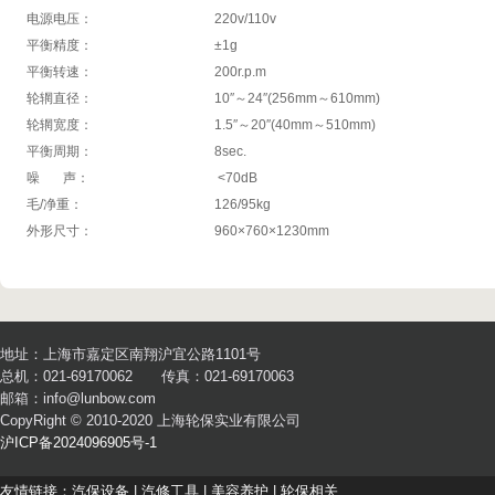
电源电压：
220v/110v
平衡精度：
±1g
平衡转速：
200r.p.m
轮辋直径：
10″～24″(256mm～610mm)
轮辋宽度：
1.5″～20″(40mm～510mm)
平衡周期：
8sec.
噪 声：
<70dB
毛/净重：
126/95kg
外形尺寸：
960×760×1230mm
地址：上海市嘉定区南翔沪宜公路1101号
总机：021-69170062 传真：021-69170063
邮箱：info@lunbow.com
CopyRight © 2010-2020 上海轮保实业有限公司
沪ICP备2024096905号-1
友情链接：
汽保设备
|
汽修工具
|
美容养护
|
轮保相关