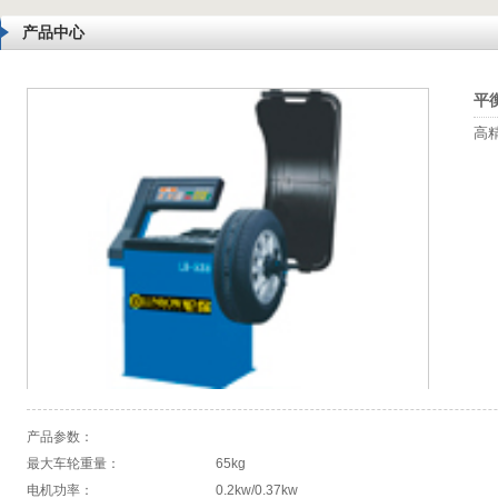
产品中心
平
高
产品参数：
最大车轮重量：
65kg
电机功率：
0.2kw/0.37kw